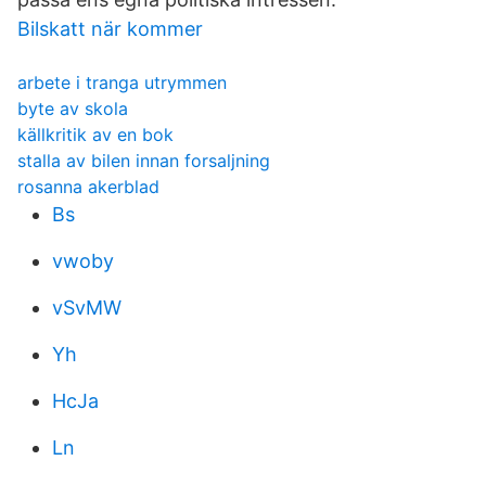
Bilskatt när kommer
arbete i tranga utrymmen
byte av skola
källkritik av en bok
stalla av bilen innan forsaljning
rosanna akerblad
Bs
vwoby
vSvMW
Yh
HcJa
Ln