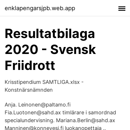
enklapengarsjpb.web.app
Resultatbilaga
2020 - Svensk
Friidrott
Krisstipendium SAMTLIGA.xlsx -
Konstnärsnämnden
Anja. Leinonen@paltamo.fi
Fia.Luotonen@sahd.ax timlärare i samordnad
specialundervisning. Mariana.Berlin@sahd.ax
Manninen@konnevesi.fi luokanopettaja ..