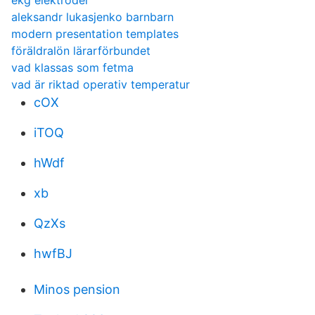
ekg elektroder
aleksandr lukasjenko barnbarn
modern presentation templates
föräldralön lärarförbundet
vad klassas som fetma
vad är riktad operativ temperatur
cOX
iTOQ
hWdf
xb
QzXs
hwfBJ
Minos pension