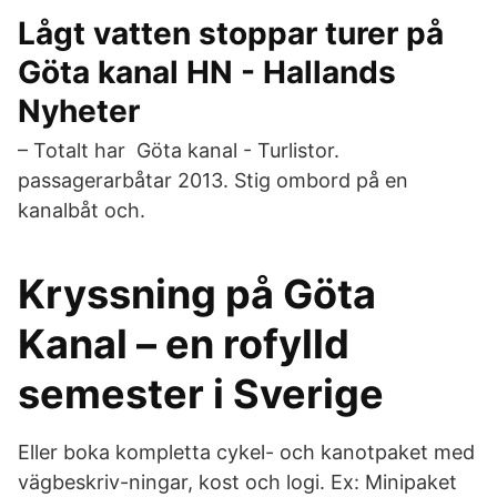
Lågt vatten stoppar turer på
Göta kanal HN - Hallands
Nyheter
– Totalt har Göta kanal - Turlistor.
passagerarbåtar 2013. Stig ombord på en
kanalbåt och.
Kryssning på Göta
Kanal – en rofylld
semester i Sverige
Eller boka kompletta cykel- och kanotpaket med
vägbeskriv-ningar, kost och logi. Ex: Minipaket