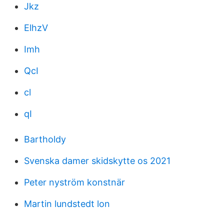
Jkz
ElhzV
Imh
QcI
cl
qI
Bartholdy
Svenska damer skidskytte os 2021
Peter nyström konstnär
Martin lundstedt lon