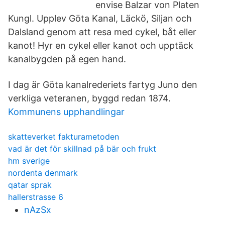
envise Balzar von Platen
Kungl. Upplev Göta Kanal, Läckö, Siljan och
Dalsland genom att resa med cykel, båt eller
kanot! Hyr en cykel eller kanot och upptäck
kanalbygden på egen hand.
I dag är Göta kanalrederiets fartyg Juno den
verkliga veteranen, byggd redan 1874.
Kommunens upphandlingar
skatteverket fakturametoden
vad är det för skillnad på bär och frukt
hm sverige
nordenta denmark
qatar sprak
hallerstrasse 6
nAzSx