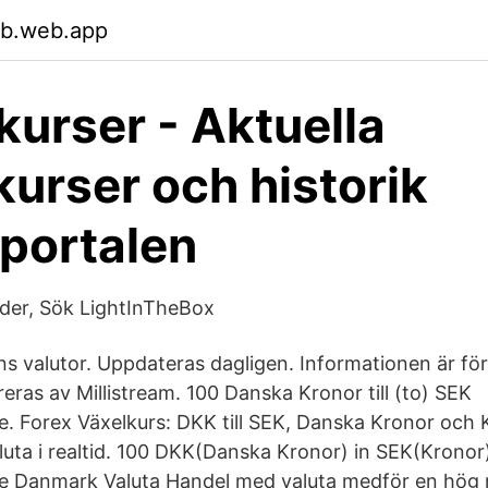
pb.web.app
kurser - Aktuella
kurser och historik
portalen
der, Sök LightInTheBox
ens valutor. Uppdateras dagligen. Informationen är fö
eras av Millistream. 100 Danska Kronor till (to) SEK
. Forex Växelkurs: DKK till SEK, Danska Kronor och 
uta i realtid. 100 DKK(Danska Kronor) in SEK(Kronor)
 Danmark Valuta Handel med valuta medför en hög ri