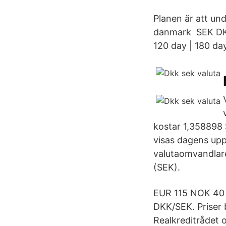
Planen är att un
danmark SEK DKK 
120 day | 180 day
kostar 1,35889
visas dagens upp
valutaomvandlar
(SEK).
EUR 115 NOK 40 
DKK/SEK. Priser b
Realkreditrådet o