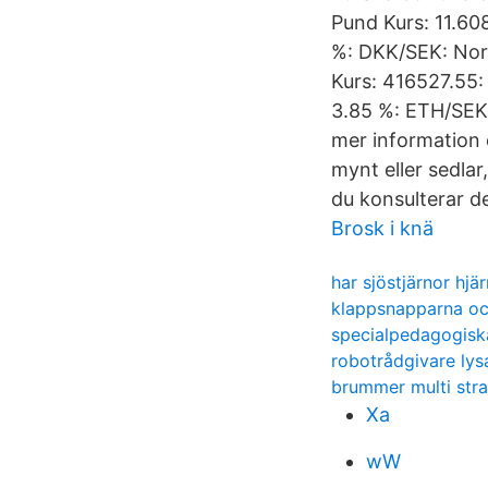
Pund Kurs: 11.60
%: DKK/SEK: Nors
Kurs: 416527.55:
3.85 %: ETH/SEK 
mer information 
mynt eller sedlar
du konsulterar d
Brosk i knä
har sjöstjärnor hjä
klappsnapparna oc
specialpedagogisk
robotrådgivare lys
brummer multi stra
Xa
wW