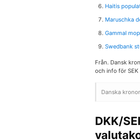
Haitis popula
Maruschka d
Gammal mope
Swedbank st
Från. Dansk kron
och info för SEK 
Danska kronor -
DKK/SEK
valutak