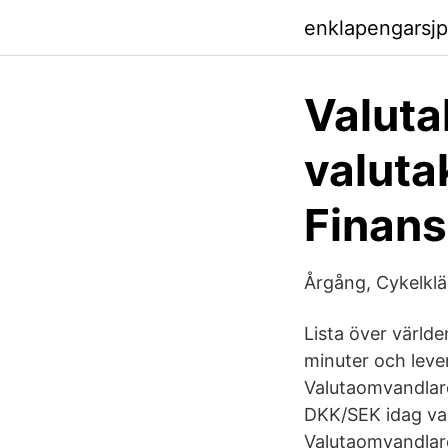
enklapengarsj
Valuta
valuta
Finans
Årgång, Cykelklä
Lista över värld
minuter och lever
Valutaomvandlare
DKK/SEK idag val
Valutaomvandlare