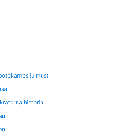
apotekarnes julmust
ösa
raterna historia
su
on