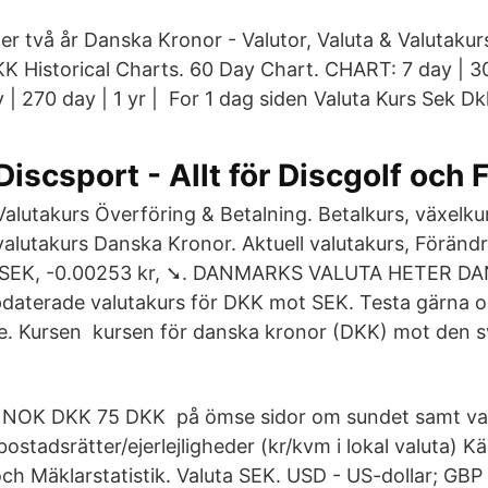
der två år Danska Kronor - Valutor, Valuta & Valutaku
Historical Charts. 60 Day Chart. CHART: 7 day | 30
 | 270 day | 1 yr | For 1 dag siden Valuta Kurs Sek Dk
Discsport - Allt för Discgolf och 
Valutakurs Överföring & Betalning. Betalkurs, växelku
valutakurs Danska Kronor. Aktuell valutakurs, Föränd
8 SEK, -0.00253 kr, ➘. DANMARKS VALUTA HETER D
daterade valutakurs för DKK mot SEK. Testa gärna o
e. Kursen kursen för danska kronor (DKK) mot den 
NOK DKK 75 DKK på ömse sidor om sundet samt va
ostadsrätter/ejerlejligheder (kr/kvm i lokal valuta) Käl
ch Mäklarstatistik. Valuta SEK. USD - US-dollar; GBP -