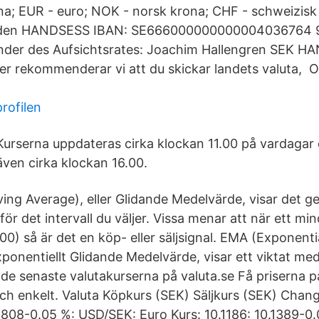
a; EUR - euro; NOK - norsk krona; CHF - schweizisk
eden HANDSESS IBAN: SE666000000000004036764 
nder des Aufsichtsrates: Joachim Hallengren SEK H
nder rekommenderar vi att du skickar landets valuta, 
rofilen
Kurserna uppdateras cirka klockan 11.00 på vardagar
även cirka klockan 16.00.
ng Average), eller Glidande Medelvärde, visar det g
för det intervall du väljer. Vissa menar att när ett min
00) så är det en köp- eller säljsignal. EMA (Exponent
xponentiellt Glidande Medelvärde, visar ett viktat med
e senaste valutakurserna på valuta.se Få priserna på 
ch enkelt. Valuta Köpkurs (SEK) Säljkurs (SEK) Chang
3808-0.05 %: USD/SEK: Euro Kurs: 10.1186: 10.1389-0