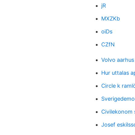
jR
MXZKb
oiDs
CZfN
Volvo aarhus
Hur uttalas 
Circle k raml
Sverigedemok
Civilekonom 
Josef eskilss