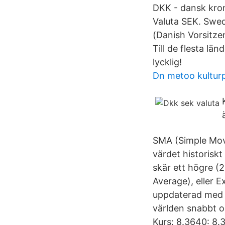
DKK - dansk kron
Valuta SEK. Sw
(Danish Vorsitze
Till de flesta lä
lycklig!
Dn metoo kulturp
SMA (Simple Movi
värdet historiskt 
skär ett högre (2
Average), eller E
uppdaterad med d
världen snabbt o
Kurs: 8.3640: 8.