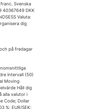
 franc. Svenska
9 40367649 DKK
ANDSESS Valuta:
Organisera dig
 och på fredagar
enomsnittliga
dre intervall (50)
ial Moving
elvärde Håll dig
alla valutor i
e Code; Dollar
.03 %: EUR/SEK: