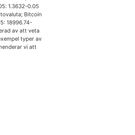
05: 1.3632-0.05
ovaluta; Bitcoin
5: 18996.74-
rad av att veta
exempel typer av
menderar vi att